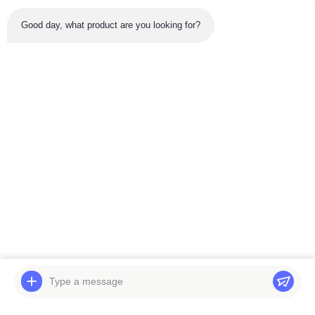
Good day, what product are you looking for?
Produk Terbaru
Video
Video
Perakitan Mesin Diesel
Suku Cadang Motor
Bagian Ekskavator
Hidraulik PC40-7 20T-