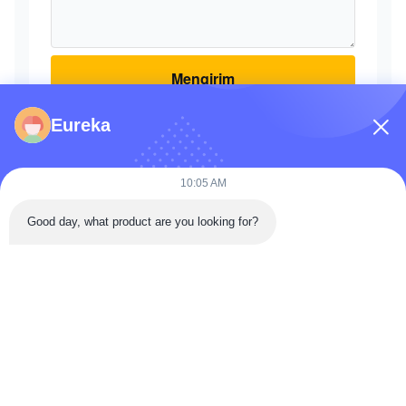
Mengirim
Eureka
10:05 AM
Rumah
Produk
Video
Tentang Kami
Tur Pabrik
Good day, what product are you looking for?
Kontrol Kualitas
Hubungi Kami
Permintaan Penawaran
Berita
© 2026 BELPARTS MACHINERY LIMITED. All Rights Reserved.