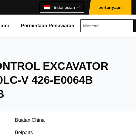
Indonesian
pertanyaan
Kami
Permintaan Penawaran
ONTROL EXCAVATOR
LC-V 426-E0064B
B
Buatan China
Belparts