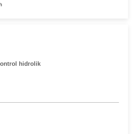
h
ntrol hidrolik