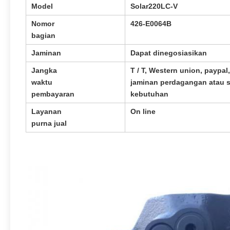
Model
Solar220LC-V
Nomor
426-E0064B
bagian
Jaminan
Dapat dinegosiasikan
Jangka
T / T, Western union, paypal,
waktu
jaminan perdagangan atau 
pembayaran
kebutuhan
Layanan
On line
purna jual