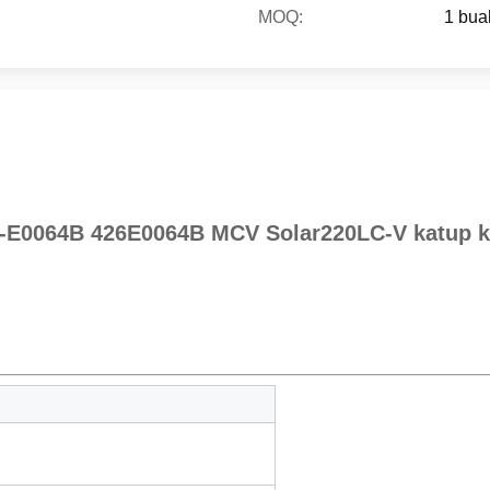
MOQ:
1 bua
-E0064B 426E0064B MCV Solar220LC-V katup ko