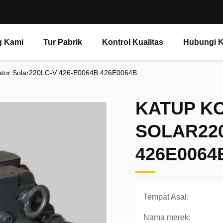
g Kami
Tur Pabrik
Kontrol Kualitas
Hubungi 
vator Solar220LC-V 426-E0064B 426E0064B
KATUP K
SOLAR220
426E0064
Tempat Asal:
Nama merek: