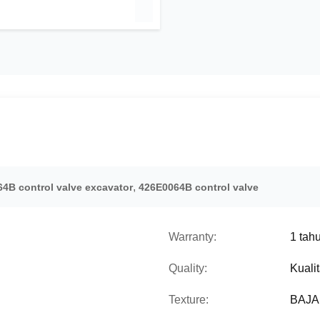
,
4B control valve excavator
426E0064B control valve
Warranty:
1 tah
Quality:
Kualit
Texture:
BAJA