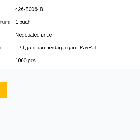
426-E0064B
mum:
1 buah
Negotiated price
n:
T / T, jaminan perdagangan , PayPal
:
1000 pcs