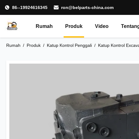
86--19924616345
ron@belparts-china.com
Rumah
Produk
Video
Tentan
Rumah
/
Produk
/
Katup Kontrol Penggali
/
Katup Kontrol Exca