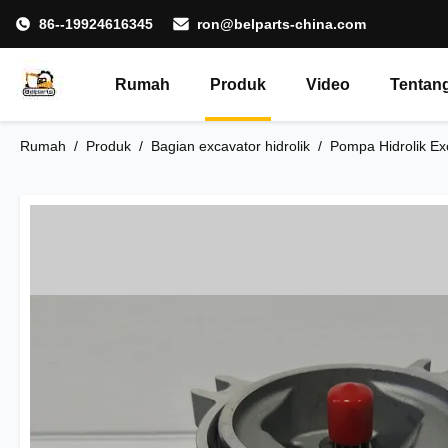
86--19924616345
ron@belparts-china.com
Rumah
Produk
Video
Tentan
Rumah
/
Produk
/
Bagian excavator hidrolik
/
Pompa Hidrolik E