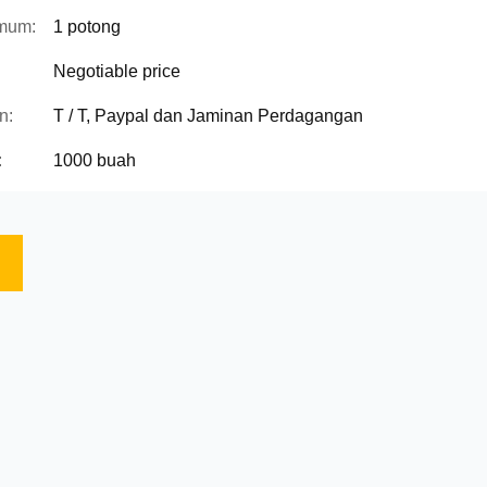
mum:
1 potong
Negotiable price
n:
T / T, Paypal dan Jaminan Perdagangan
:
1000 buah