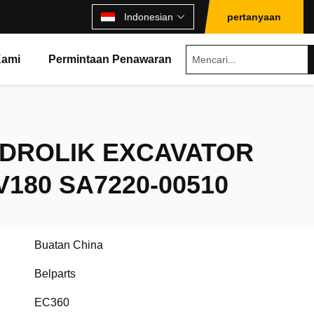
Indonesian
pertanyaan
Kami
Permintaan Penawaran
IDROLIK EXCAVATOR
V180 SA7220-00510
Buatan China
Belparts
EC360