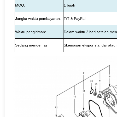
MOQ:
1 buah
Jangka waktu pembayaran:
T/T & PayPal
Waktu pengiriman:
Dalam waktu 2 hari setelah m
Sedang mengemas:
S
kemasan ekspor standar atau 