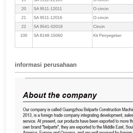
20
SA 9511-12011
O-cincin
21
SA 9511-12016
O-cincin
22
SA 9541-02018
Cincin
100
SA 8148-15060
Kit Penyegelan
informasi perusahaan