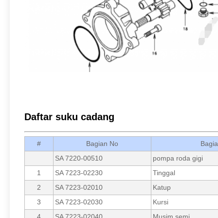
Daftar suku cadang
#
Bagian No
Bagi
SA 7220-00510
pompa roda gigi
1
SA 7223-02230
Tinggal
2
SA 7223-02010
Katup
3
SA 7223-02030
Kursi
4
SA 7223-02040
Musim semi