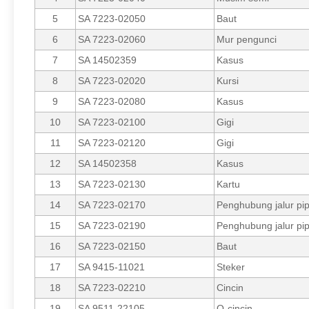
5
SA 7223-02050
Baut
6
SA 7223-02060
Mur pengunci
7
SA 14502359
Kasus
8
SA 7223-02020
Kursi
9
SA 7223-02080
Kasus
10
SA 7223-02100
Gigi
11
SA 7223-02120
Gigi
12
SA 14502358
Kasus
13
SA 7223-02130
Kartu
14
SA 7223-02170
Penghubung jalur pi
15
SA 7223-02190
Penghubung jalur pi
16
SA 7223-02150
Baut
17
SA 9415-11021
Steker
18
SA 7223-02210
Cincin
19
SA 9511-22105
O-cincin