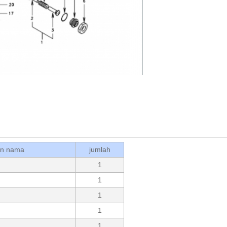
an nama
jumlah
1
1
1
1
1