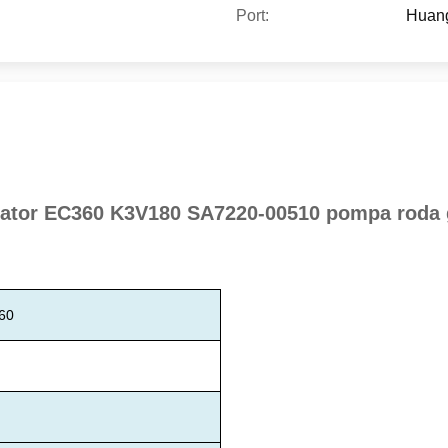
Port:
Huan
ator EC360 K3V180 SA7220-00510 pompa roda g
360