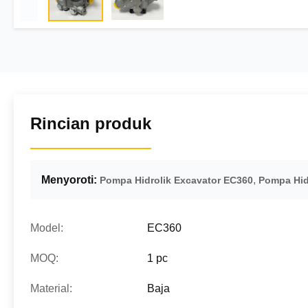
Rincian produk
Menyoroti:
,
Pompa Hidrolik Excavator EC360
Pompa Hid
Model:
EC360
MOQ:
1 pc
Material:
Baja