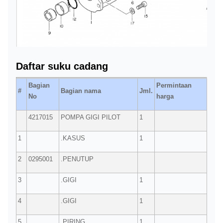
Daftar suku cadang
Bagian
Permintaan
#
Bagian nama
Jml.
No
harga
4217015
POMPA GIGI PILOT
1
1
.KASUS
1
2
0295001
.PENUTUP
3
.GIGI
1
4
.GIGI
1
5
.PIRING
1