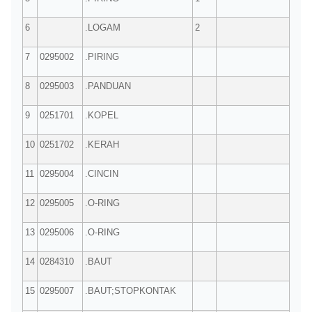
6
.LOGAM
2
7
0295002
.PIRING
8
0295003
.PANDUAN
9
0251701
.KOPEL
10
0251702
.KERAH
11
0295004
.CINCIN
12
0295005
.O-RING
13
0295006
.O-RING
14
0284310
.BAUT
15
0295007
.BAUT;STOPKONTAK