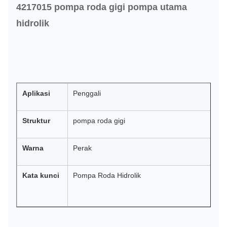
4217015 pompa roda gigi pompa utama
hidrolik
Aplikasi
Penggali
B
Struktur
pompa roda gigi
M
Warna
Perak
Fi
Kata kunci
Pompa Roda Hidrolik
St
S