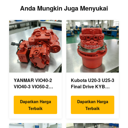
Anda Mungkin Juga Menyukai
YANMAR VIO40-2
Kubota U20-3 U25-3
VIO40-3 VIO50-2
Final Drive KYB
VIO50-3 VIO55-2
MAG-18VP-230F
VIO55-3 Pompa
OEM Travel Motor
Dapatkan Harga
Dapatkan Harga
Hidrolik Utama OEM
B0240-18076
Terbaik
Terbaik
PSVD2-17E B0600-
RB511-61290
16023 B0600-16017
RB559-61290
Mini Ekskavator
RC157-78000 Untuk