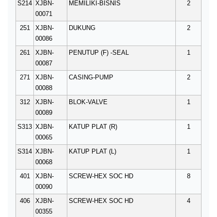
S214
XJBN-
MEMILIKI-BISNIS
2
00071
251
XJBN-
DUKUNG
2
00086
261
XJBN-
PENUTUP (F) -SEAL
1
00087
271
XJBN-
CASING-PUMP
2
00088
312
XJBN-
BLOK-VALVE
1
00089
S313
XJBN-
KATUP PLAT (R)
1
00065
S314
XJBN-
KATUP PLAT (L)
1
00068
401
XJBN-
SCREW-HEX SOC HD
8
00090
406
XJBN-
SCREW-HEX SOC HD
4
00355