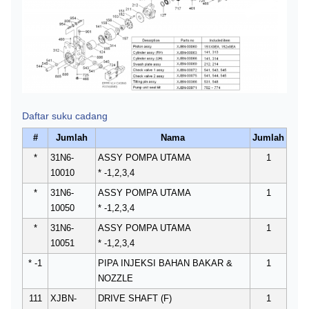
Daftar suku cadang
#
Jumlah
Nama
Jumlah
*
31N6-
ASSY POMPA UTAMA
1
10010
* -1,2,3,4
*
31N6-
ASSY POMPA UTAMA
1
10050
* -1,2,3,4
*
31N6-
ASSY POMPA UTAMA
1
10051
* -1,2,3,4
* -1
PIPA INJEKSI BAHAN BAKAR &
1
NOZZLE
111
XJBN-
DRIVE SHAFT (F)
1