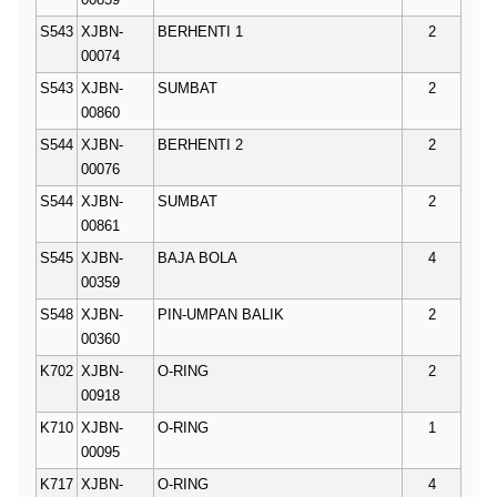
S543
XJBN-
BERHENTI 1
2
00074
S543
XJBN-
SUMBAT
2
00860
S544
XJBN-
BERHENTI 2
2
00076
S544
XJBN-
SUMBAT
2
00861
S545
XJBN-
BAJA BOLA
4
00359
S548
XJBN-
PIN-UMPAN BALIK
2
00360
K702
XJBN-
O-RING
2
00918
K710
XJBN-
O-RING
1
00095
K717
XJBN-
O-RING
4