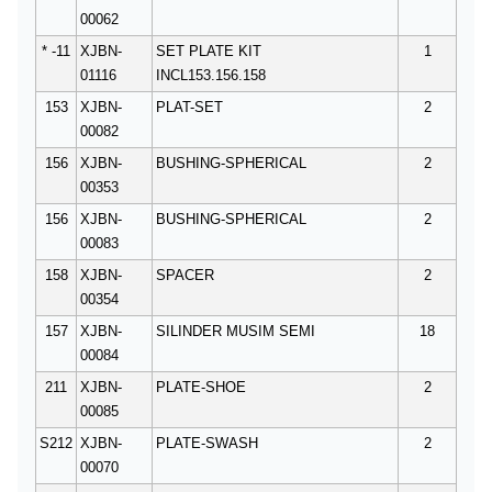
00062
* -11
XJBN-
SET PLATE KIT
1
01116
INCL153.156.158
153
XJBN-
PLAT-SET
2
00082
156
XJBN-
BUSHING-SPHERICAL
2
00353
156
XJBN-
BUSHING-SPHERICAL
2
00083
158
XJBN-
SPACER
2
00354
157
XJBN-
SILINDER MUSIM SEMI
18
00084
211
XJBN-
PLATE-SHOE
2
00085
S212
XJBN-
PLATE-SWASH
2
00070