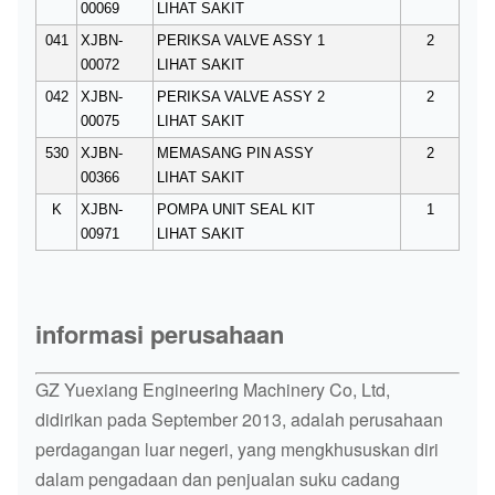
00069
LIHAT SAKIT
041
XJBN-
PERIKSA VALVE ASSY 1
2
00072
LIHAT SAKIT
042
XJBN-
PERIKSA VALVE ASSY 2
2
00075
LIHAT SAKIT
530
XJBN-
MEMASANG PIN ASSY
2
00366
LIHAT SAKIT
K
XJBN-
POMPA UNIT SEAL KIT
1
00971
LIHAT SAKIT
informasi perusahaan
GZ Yuexiang Engineering Machinery Co, Ltd,
didirikan pada September 2013, adalah perusahaan
perdagangan luar negeri, yang mengkhususkan diri
dalam pengadaan dan penjualan suku cadang