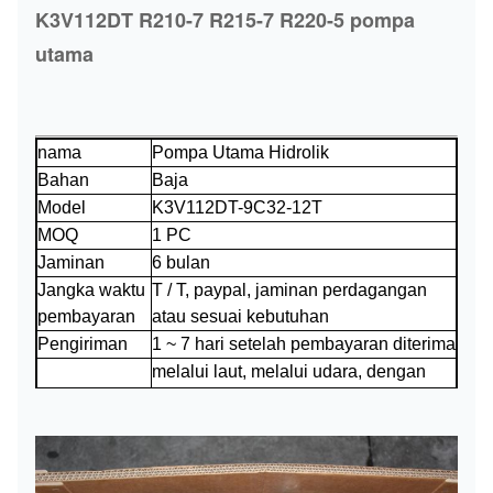
K3V112DT R210-7 R215-7 R220-5 pompa
utama
nama
Pompa Utama Hidrolik
Bahan
Baja
Model
K3V112DT-9C32-12T
MOQ
1 PC
Jaminan
6 bulan
Jangka waktu
T / T, paypal, jaminan perdagangan
pembayaran
atau sesuai kebutuhan
Pengiriman
1 ~ 7 hari setelah pembayaran diterima
melalui laut, melalui udara, dengan
Pengiriman
mengungkapkan atau sesuai
kebutuhan