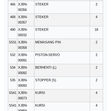
466
XJBN-
STEKER
2
00356
468
XJBN-
STEKER
4
00357
490
XJBN-
STEKER
18
00032
S531
XJBN-
MEMASANG PIN
2
00358
532
XJBN-
PISTON-SERVO
2
00091
534
XJBN-
BERHENTI (L)
2
00092
535
XJBN-
STOPPER (S)
2
00093
S541
XJBN-
KURSI
4
00073
S541
XJBN-
KURSI
4
00859