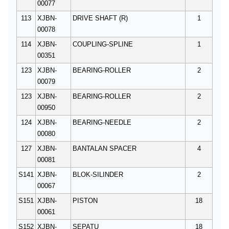
00077
113
XJBN-
DRIVE SHAFT (R)
1
00078
114
XJBN-
COUPLING-SPLINE
1
00351
123
XJBN-
BEARING-ROLLER
2
00079
123
XJBN-
BEARING-ROLLER
2
00950
124
XJBN-
BEARING-NEEDLE
2
00080
127
XJBN-
BANTALAN SPACER
4
00081
S141
XJBN-
BLOK-SILINDER
2
00067
S151
XJBN-
PISTON
18
00061
S152
XJBN-
SEPATU
18