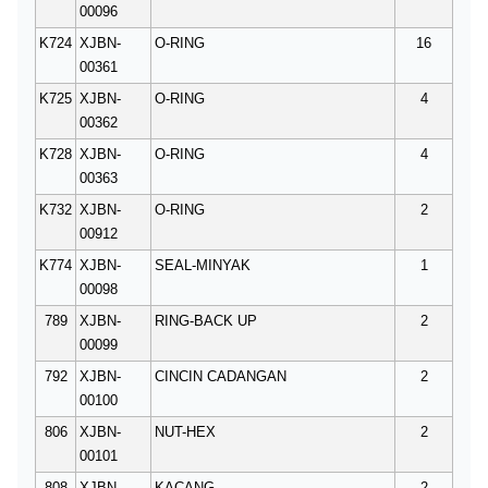
00096
K724
XJBN-
O-RING
16
00361
K725
XJBN-
O-RING
4
00362
K728
XJBN-
O-RING
4
00363
K732
XJBN-
O-RING
2
00912
K774
XJBN-
SEAL-MINYAK
1
00098
789
XJBN-
RING-BACK UP
2
00099
792
XJBN-
CINCIN CADANGAN
2
00100
806
XJBN-
NUT-HEX
2
00101
808
XJBN-
KACANG
2