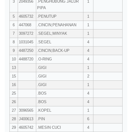
3
2049356
.PENGHUBUNG JALUR
1
PIPA
5
4605732
.PENUTUP
1
6
447068
.CINCIN;PENAHANAN
1
7
3097272
.SEGEL;MINYAK
1
8
1031045
.SEGEL
4
9
4487250
.CINCIN;BACK-UP
4
10
4488720
.O-RING
4
13
.GIGI
1
15
.GIGI
2
16
.GIGI
1
25
.BOS
4
26
.BOS
4
27
3096565
.KOPEL
1
28
J400613
.PIN
6
29
4605742
.MESIN CUCI
4