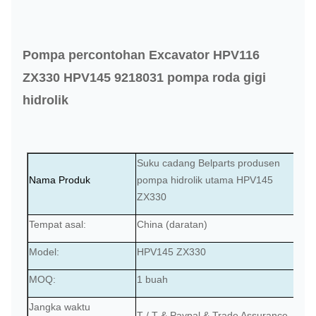
Pompa percontohan Excavator HPV116
ZX330 HPV145 9218031 pompa roda gigi
hidrolik
Suku cadang Belparts produsen
Nama Produk
pompa hidrolik utama HPV145
ZX330
Tempat asal:
China (daratan)
Model:
HPV145 ZX330
MOQ:
1 buah
Jangka waktu
T / T & Paypal & Trade Assurance