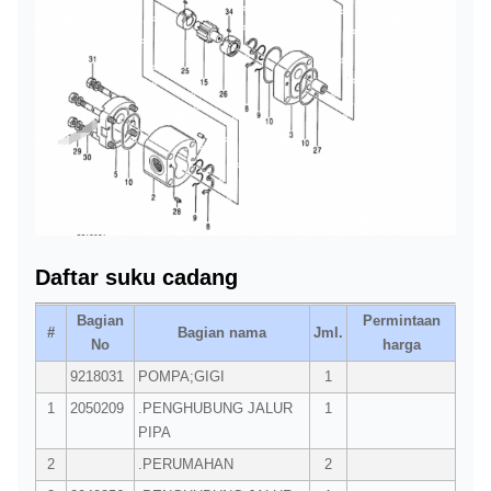
Daftar suku cadang
Bagian
Permintaan
#
Bagian nama
Jml.
No
harga
9218031
POMPA;GIGI
1
1
2050209
.PENGHUBUNG JALUR
1
PIPA
2
.PERUMAHAN
2