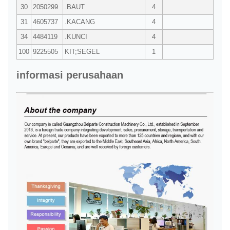
30
2050299
.BAUT
4
31
4605737
.KACANG
4
34
4484119
.KUNCI
4
100
9225505
KIT;SEGEL
1
informasi perusahaan