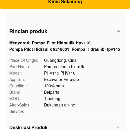
Kirim Sekarang
Rincian produk
Menyoroti:
Pompa Pilot Hidraulik Hpv116
,
Pompa Pilot Hidraulik 9218031
,
Pompa Hidraulik Hpv145
Place Of Origin:
Guangdong, Cina
Part Name:
Pompa utama hidrolik
Model:
PHV145 PHV116
Appliion:
Excavator Perayap
Condition:
100% baru
Brand:
Belparts
MOQ:
1 potong
After-Sales
Dukungan online
Service:
Deskripsi Produk