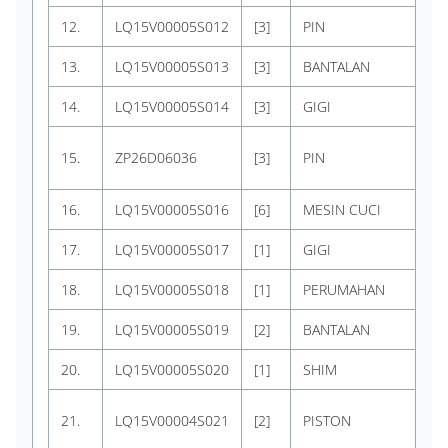
12.
LQ15V00005S012
[3]
PIN
KO
13.
LQ15V00005S013
[3]
BANTALAN
KO
14.
LQ15V00005S014
[3]
GIGI
KO
KO
15.
ZP26D06036
[3]
PIN
x 
16.
LQ15V00005S016
[6]
MESIN CUCI
KO
17.
LQ15V00005S017
[1]
GIGI
KO
18.
LQ15V00005S018
[1]
PERUMAHAN
KO
19.
LQ15V00005S019
[2]
BANTALAN
KO
20.
LQ15V00005S020
[1]
SHIM
KO
KO
21.
LQ15V00004S021
[2]
PISTON
PE