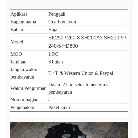
Aplikasi
Penggali
Bagian nama
Gearbox ayun
Bahan
Baja
SK250 / 260-8 SH200A3 SH210-5 /
Model
240-5 HD800
MOQ
1 PC
Jaminan
6 bulan
Jangka waktu
T / T & Western Union & Paypal
pembayaran
Dalam 2 hari setelah menerima
Waktu Pengiriman
pembayaran
Nomor bagian
/
Pengepakan
Paket kayu