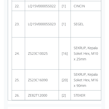
22.
LQ15V00005S022
[1]
CINCIN
KO
KO
Dig
23.
LQ15V00005S023
[1]
SEGEL
no
ZD
KO
SEKRUP, Kepala
M1
24.
ZS23C10025
[16]
Soket Hex, M10
Dig
x 25mm
no
ZS
SEKRUP, Kepala
KO
25.
ZS23C16090
[20]
Soket Hex, M16
M1
x 90mm
26.
ZE82T12000
[2]
STEKER
KO