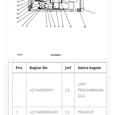
Pos.
Bagian No
Jml
Nama bagian
Ko
KO
UNIT
(P
..
LQ15V00005F1
[1]
PENGURANGAN
Dig
GIGI
no
LQ
1.
LQ15V00005S001
[1]
PENUTUP
KO