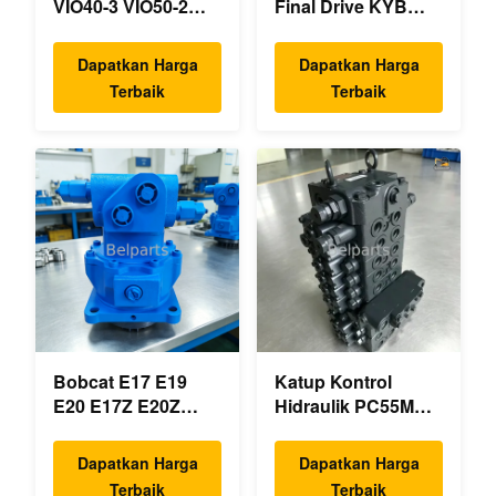
VIO40-3 VIO50-2
Final Drive KYB
VIO50-3 VIO55-2
MAG-18VP-230F
VIO55-3 Pompa
OEM Travel Motor
Dapatkan Harga
Dapatkan Harga
Hidrolik Utama OEM
B0240-18076
Terbaik
Terbaik
PSVD2-17E B0600-
RB511-61290
16023 B0600-16017
RB559-61290
Mini Ekskavator
RC157-78000 Untuk
suku cadang mini
excavator
Bobcat E17 E19
Katup Kontrol
E20 E17Z E20Z
Hidraulik PC55MR-3
Swing Motor
723-18-18200 723-
Reducer 7024418
18-18201 723-18-
Dapatkan Harga
Dapatkan Harga
18202 untuk Suku
Terbaik
Terbaik