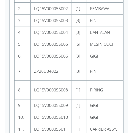
2.
LQ15V00005S002
[1]
PEMBAWA
KO
3.
LQ15V00005S003
[3]
PIN
KO
4.
LQ15V00005S004
[3]
BANTALAN
KO
5.
LQ15V00005S005
[6]
MESIN CUCI
KO
6.
LQ15V00005S006
[3]
GIGI
KO
KO
7.
ZP26D04022
[3]
PIN
SE
KO
8.
LQ15V00005S008
[1]
PIRING
DO
9.
LQ15V00005S009
[1]
GIGI
KO
10.
LQ15V00005S010
[1]
GIGI
KO
11.
LQ15V00005S011
[1]
CARRIER ASSY.
KO