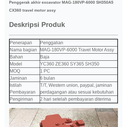
Penggerak akhir excavator MAG-180VP-6000 SH350A5
CX360 travel motor assy
Deskripsi Produk
Penerapan
Penggalian
Nama bagian
MAG-180VP-6000 Travel Motor Assy
Bahan
Baja
Model
YC360 ZE360 SY365 SH350
MOQ
1 PC
Jaminan
6 bulan
Istilah
T/T, Western union, paypal, jaminan
Pembayaran
perdagangan atau sesuai kebutuhan
Pengiriman
2 hari setelah pembayaran diterima
melalui laut, melalui udara, melalui
Pengiriman
ekspres atau sesuai kebutuhan